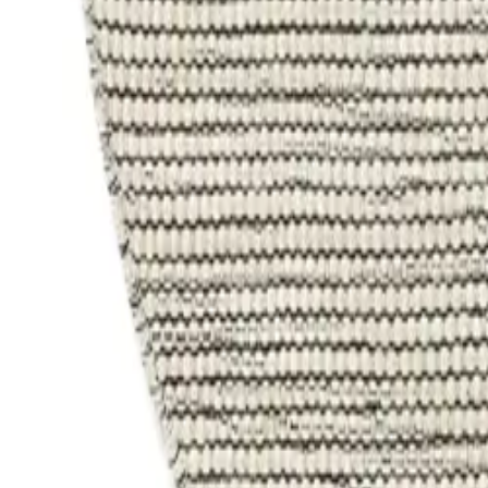
Pure
Wool Rug Rocco Beige/Black
(
1576
Reviews
)
incl. VAT
Colour
:
Beige/Black