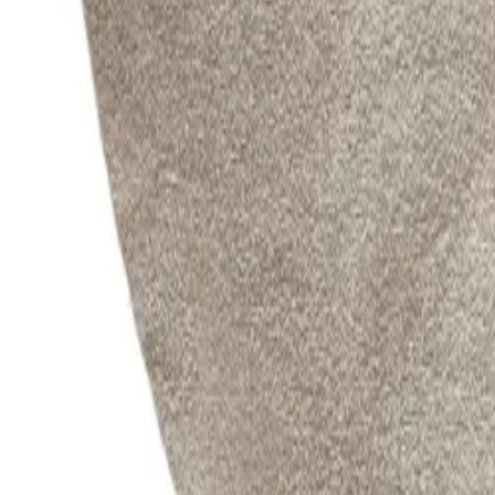
Nest
Washable Shaggy Rug Melvin Beige
(
222
Reviews
)
incl. VAT
Colour
:
Beige